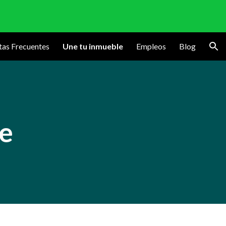
ion
tas Frecuentes
Une tu inmueble
Empleos
Blog
e