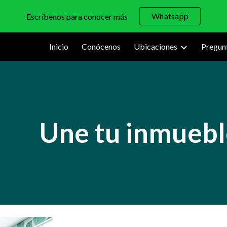
Whatsapp
Escríbenos para conocer más
ip to main content
Skip to navigat
Inicio
Conócenos
Ubicaciones
Pregun
Une tu inmuebl